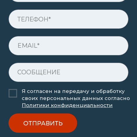
Производим краны и грузоподъёмное
оборудование в России
+7 (342) 207-23-68
info@grosskran.com
nvi@grosskran.com
ПРОДУКЦИЯ
Мостовые краны
Козловые краны
Консольные краны
Межцеховые тележки
Всё оборудование
Пермь, ул. Промышленная, 121а
Пн-Пт, 09:00 - 18:00
ООО "Гросскран" 2016 - 2026
РАЗРАБОТКА САЙТА
<
/>
Kodigy
.