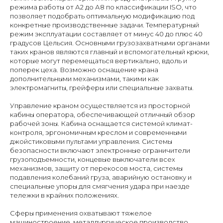
режима работы от А2 до А8 по классификации ISO, что
позволяет подобрать оптимальную модификацию под
конкретные производственные задачи. Температурный
режим эксплуатации составляет от минус 40 до плюс 40
градусов Цельсия. Основными грузозахватными органами
таких кранов являются главный и вспомогательный крюки,
которые могут перемещаться вертикально, вдоль и
поперек цеха. Возможно оснащение крана
дополнительными механизмами, такими как
электромагниты, грейферы или специальные захваты.
Управление краном осуществляется из просторной
кабины оператора, обеспечивающей отличный обзор
рабочей зоны. Кабина оснащается системой климат-
контроля, эргономичным креслом и современными
джойстиковыми пультами управления. Системы
безопасности включают электронные ограничители
грузоподъемности, концевые выключатели всех
механизмов, защиту от перекосов моста, системы
подавления колебаний груза, аварийную остановку и
специальные упоры для смягчения удара при наезде
тележки в крайних положениях.
Сферы применения охватывают тяжелое
машиностроение, металлургическое производство,