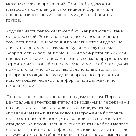
механических повреждений. При необходимости
платформа комплектуется откидными бортами или
специализированными захватами для негабаритных
грузов.
Ходовая часть тележки может быть как рельсовой, так и
безрельсовой. Рельсовое исполнение обеспечивает
точность позиционирования до миллиметра и идеально
для четко определенных маршрутов между цехами.
Безрельсовый вариант с мощными полиуретановыми или
пневматическими колесами позволяет маневрировать по
территории завода без привязки к путям . В обоих случаях
применяются многоколесные балансирные тележки,
распределяющие нагрузку на опорную поверхность и
исключающие перекос платформы при движении по
неровностям.
Привод может быть выполнен по двум схемам. Первая —
центральные электродвигатели с карданными передачами
на оси, вторая — мотор-колеса с индивидуальным
управлением каждым приводом. Напряжение бортовой
сети достигает 400 вольт, что позволяет использовать
стандартные промышленные компоненты и кабели малого
сечения . Литий-железо-фосфатные или литий-титанатные
аккумуляторы способны отдавать токи в тысячи ампер при