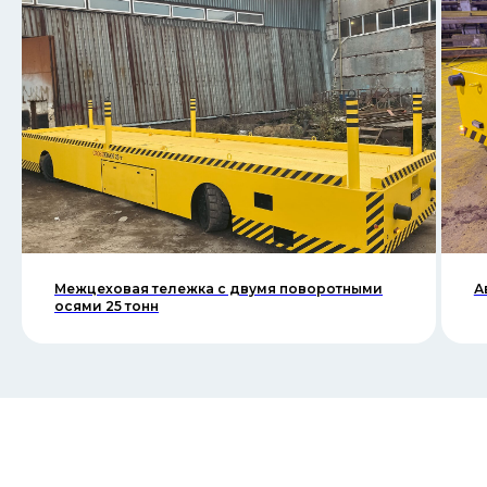
Межцеховая тележка с двумя поворотными
А
осями 25 тонн