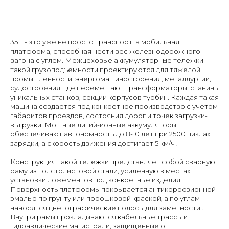
35 т - это уже не просто транспорт, а мобильная
платформа, способная нести вес железнодорожного
вагона с углем. Межцеховые аккумуляторные тележки
такой грузоподъемности проектируются для тяжелой
промышленности: энергомашиностроения, металлургии,
судостроения, где перемещают трансформаторы, станины
уникальных станков, секции корпусов турбин. Каждая такая
машина создается под конкретное производство с учетом
габаритов проездов, состояния дорог и точек загрузки-
выгрузки. Мощные литий-ионные аккумуляторы
обеспечивают автономность до 8-10 лет при 2500 циклах
зарядки, а скорость движения достигает 5 км/ч .
Конструкция такой тележки представляет собой сварную
раму из толстолистовой стали, усиленную в местах
установки ложементов под конкретные изделия.
Поверхность платформы покрывается антикоррозионной
эмалью по грунту или порошковой краской, а по углам
наносятся цветографические полосы для заметности .
Внутри рамы прокладываются кабельные трассы и
гидравлические магистрали, защищенные от