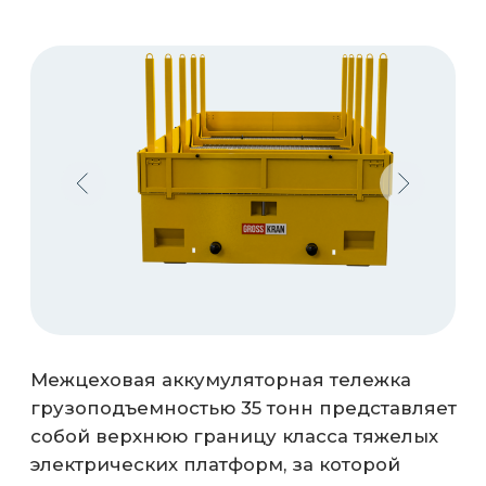
грузоподъемностью 35 тонн представляет
собой верхнюю границу класса тяжелых
электрических платформ, за которой
начинаются дизель-гидравлические
тяжеловозы. Полностью
герметизированная рама защищает
кабельные трассы, гидравлические
магистрали и оптоволокно от
механических повреждений.
3 тонн
5 тонн
7 тонн
10 тонн
15 тонн
30 тонн
35 тонн
40 тонн
20 тонн
25 тонн
Дополнительное навесное
оборудование для разных задач:
ложементы для труб.