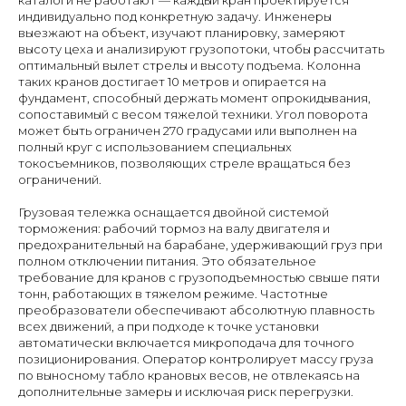
индивидуально под конкретную задачу. Инженеры
выезжают на объект, изучают планировку, замеряют
высоту цеха и анализируют грузопотоки, чтобы рассчитать
оптимальный вылет стрелы и высоту подъема. Колонна
таких кранов достигает 10 метров и опирается на
фундамент, способный держать момент опрокидывания,
сопоставимый с весом тяжелой техники. Угол поворота
может быть ограничен 270 градусами или выполнен на
полный круг с использованием специальных
токосъемников, позволяющих стреле вращаться без
ограничений.
Грузовая тележка оснащается двойной системой
торможения: рабочий тормоз на валу двигателя и
предохранительный на барабане, удерживающий груз при
полном отключении питания. Это обязательное
требование для кранов с грузоподъемностью свыше пяти
тонн, работающих в тяжелом режиме. Частотные
преобразователи обеспечивают абсолютную плавность
всех движений, а при подходе к точке установки
автоматически включается микроподача для точного
позиционирования. Оператор контролирует массу груза
по выносному табло крановых весов, не отвлекаясь на
дополнительные замеры и исключая риск перегрузки.