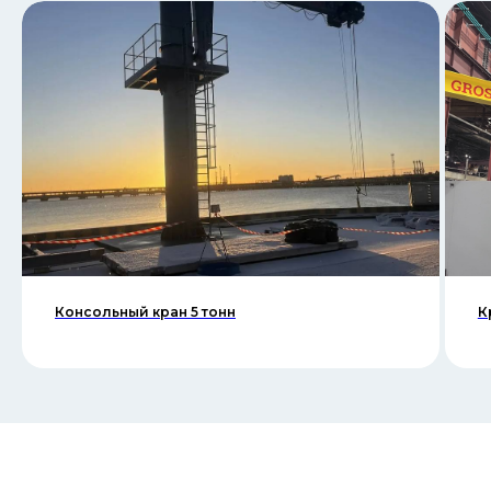
Консольный кран 5 тонн
К