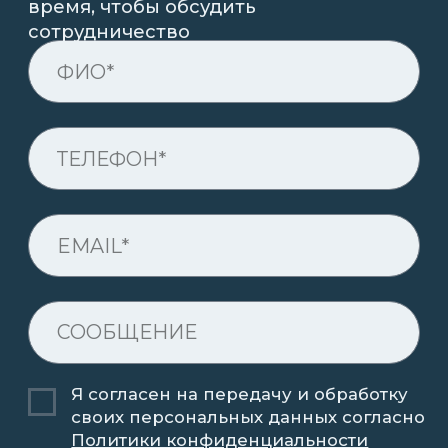
Оставить заявку
Производим краны и грузоподъёмное
оборудование в России
+7 (342) 207-23-68
info@grosskran.com
nvi@grosskran.com
ПРОДУКЦИЯ
Мостовые краны
Козловые краны
Консольные краны
Межцеховые тележки
Всё оборудование
Пермь, ул. Промышленная, 121а