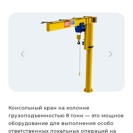
Консольный кран на колонне
грузоподъемностью 8 тонн — это мощное
оборудование для выполнения особо
ответственных локальных операций на
независимых фундаментах. Благодаря
усиленной колонне и продуманной
конструкции поворотного узла, кран
обеспечивает исключительную
устойчивость при работе с тяжелыми
заготовками и узлами в цехах.
0,25 тонн
0,5 тонн
1 тонн
2 тонн
3,2 тонн
12,5 тонн
8 тонн
5 тонн
6,3 тонн
10 тонн
16 тонн
20 тонн
Рассчитываем опорные узлы так,
чтобы исключить риск обрушения и
деформации.