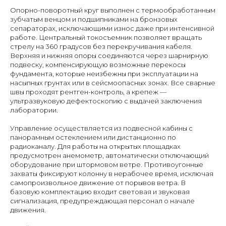
Опорно-поворотный круг выполнен с термообработанным
зубчатым венцом и подшипниками на бронзовых
сепараторах, исключающими износ даже при интенсивной
работе. Центральный токосъемник позволяет вращать
стрелу на 360 градусов без перекручивания кабеля.
Верхняя и нижняя опоры соединяются через шарнирную
подвеску, компенсирующую возможные перекосы
фундамента, которые неизбежны при эксплуатации на
насыпных грунтах или в сейсмоопасных зонах. Все сварные
швы проходят рентген-контроль, а крепеж —
ультразвуковую дефектоскопию с выдачей заключения
лаборатории.
Управление осуществляется из подвесной кабины с
панорамным остеклением или дистанционно по
радиоканалу. Для работы на открытых площадках
предусмотрен анемометр, автоматически отключающий
оборудование при штормовом ветре. Противоугонные
захваты фиксируют колонну в нерабочее время, исключая
самопроизвольное движение от порывов ветра. В
базовую комплектацию входит световая и звуковая
сигнализация, предупреждающая персонал о начале
движения.