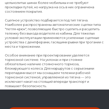
цельнолитых шинах более мобильны и не требуют
прокладки путей, но нагрузка на ось в них ограничена
состоянием покрытия.
Сцепное устройство подбирается под тип тягача.
Наиболее распространены автоматические сцепки типа
"петля-крюк", позволяющие быстро сцепить и расцепить
тележку без выхода водителя из кабины. Для тяжелых
условий эксплуатации применяются усиленные сцепные
устройства с демпферами, гасящими рывки при трогании с
места и торможении.
Особое внимание при проектировании уделяется
тормозной системе. На уклонах и при стоянке
обязательно наличие стояночного тормоза,
блокирующего колеса. Для маршрутов с серьезными
перепадами высот мы оснащаем тележки рабочей
тормозной системой, управляемой из тягача — это
исключает накат на стоящий впереди транспорт и
повышает безопасность.