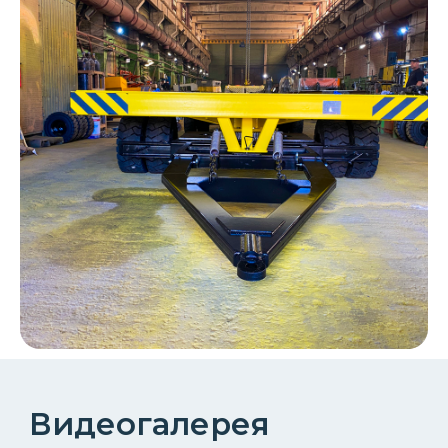
ОТПРАВИТЬ
Что такое межцеховая
прицепная тележка 25
тонн
Больше статей в блоге