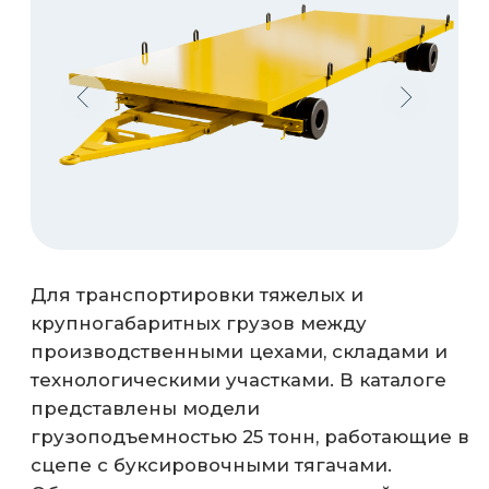
представлены модели
грузоподъемностью 25 тонн, работающие в
сцепе с буксировочными тягачами.
Оборудование отличается прочной
сварной рамой, усиленными ходовыми
частями и возможностью адаптации под
конкретные типы грузов — от
металлопроката до готовых узлов машин.
3 тонн
5 тонн
7 тонн
10 тонн
15 тонн
30 тонн
40 тонн
20 тонн
25 тонн
Рассчитываем и изготавливаем раму с
запасом прочности под конкретные
грузы.
Проектируем настил, коники,
ложементы, крепления именно под
ваши изделия.