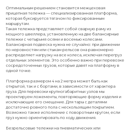
Оптимальным решением становится межцеховая
прицепная тележка — специализированная платформа,
которая буксируется тягачом по фиксированным
маршрутам.
Такая тележка представляет собой сварную раму из
мощного швеллера, установленную на две балансирные
тележки с четырьмя осями и восемью колесами.
Балансирная подвеска нужна не случайно: при движении
по неровностям или стыкам рельсов она равномерно
распределяет нагрузку на все колеса, исключая перегруз
отдельных элементов. Это особенно важно при перевозке
сосредоточенных грузов, которые давят на платформу в
одной точке.
Платформа размером 4 на 2 метра может быть как
открытой, так и с бортами, в зависимости от характера
груза. Для перевозки крупногабаритных узлов мы
проектируем ложементы, повторяющие форму изделия и
исключающие его смещение. Для тары с деталями
достаточно ровного пола с нескользящим покрытием.
Возможно также исполнение с поворотным кругом, если
груз нужно ориентировать по ходу движения.
Безрельсовые тележки на пневматических или