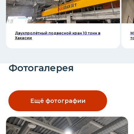
Двухпролётный подвесной кран 10 тонн в
М
Хакасии
т