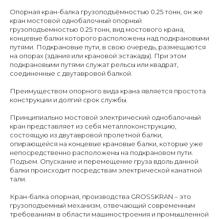
Опорная кран-балка грузоподъёмностью 0.25 тонн, он же
кран мостовой однобалочный опорный
грузоподъемностью 0.25 тонн, вид мостового крана,
концевые балки которого расположены над подкрановыми
путями. Подкрановые пути, в свою очередь, размещаются
на опорах (здания или крановой эстакады). При этом
подкрановыми путями служат рельсы или квадрат,
соединенные с двутавровой балкой.
Преимуществом опорного вида крана является простота
конструкции и долгий срок службы.
Принципиально мостовой электрический однобалочный
кран представляет из себя металлоконструкцию,
состоящую из двутавровой пролетной балки,
опирающейся на концевые крановые балки, которые уже
непосредственно расположены на подкрановом пути.
Подъем. Опускание и перемещение груза вдоль данной
балки происходит посредствам электрической канатной
тали.
Кран-балка опорная, производства GROSSKRAN – это
грузоподъемный механизм, отвечающий современным
требованиям в области машиностроения и промышленной