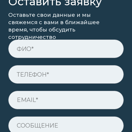
Козловые краны
Консольные краны
Межцеховые тележки
Всё оборудование
Пермь, ул. Промышленная, 121а
Пн-Пт, 09:00 - 18:00
ООО "Гросскран" 2016 - 2026
РАЗРАБОТКА САЙТА
<
/>
Kodigy
.