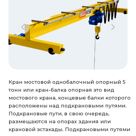
Подкрановые пути, в свою очередь,
размещаются на опорах здания или
крановой эстакады. Подкрановыми путями
служат рельсы или квадрат, соединенные
с двутавровой кран-балкой.
0,25 тонн
0,5 тонн
1 тонн
2 тонн
3,2 тонн
12,5 тонн
8 тонн
5 тонн
6,3 тонн
10 тонн
16 тонн
20 тонн
Гарантируем безопасную работу даже
при максимальных нагрузках.
Опорные кран-балки позволяют
поднимать груз на всю высоту цеха до
самого подкранового пути.