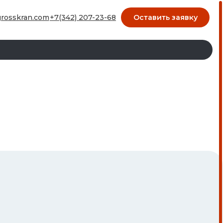
7-23-68
Оставить заявку
rosskran.com
+7(342) 207-23-68
ОСТАВИТЬ ЗАЯВКУ
kran.com
skran.com