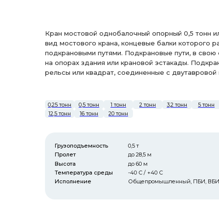
Кран мостовой однобалочный опорный 0,5 тонн ил
вид мостового крана, концевые балки которого 
подкрановыми путями. Подкрановые пути, в свою
на опорах здания или крановой эстакады. Подкра
рельсы или квадрат, соединенные с двутавровой 
0,25 тонн
0,5 тонн
1 тонн
2 тонн
3,2 тонн
5 тонн
12,5 тонн
16 тонн
20 тонн
Грузоподъемность
0,5 т
Пролет
до 28,5 м
Высота
до 60 м
Температура среды
-40 С / +40 С
Исполнение
Общепромышленный, ПБИ, ВБ