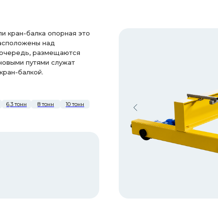
и кран-балка опорная это
расположены над
 очередь, размещаются
новыми путями служат
кран-балкой.
6,3 тонн
8 тонн
10 тонн
И