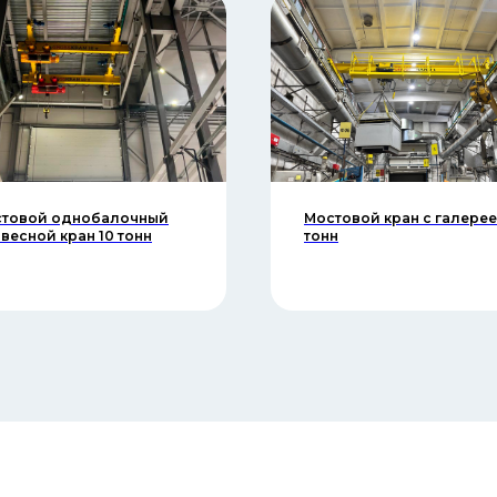
товой однобалочный
Мостовой кран с галерее
весной кран 10 тонн
тонн