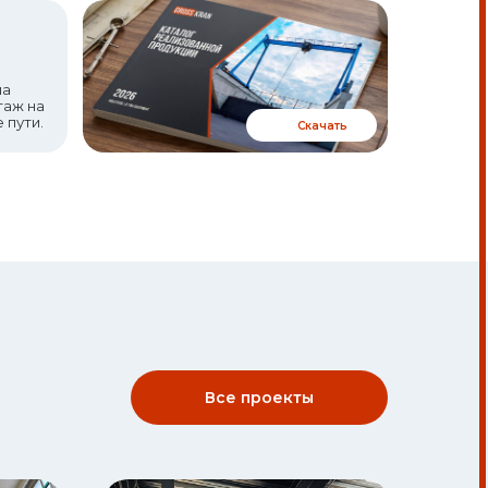
на
таж на
 пути.
Скачать
Все проекты