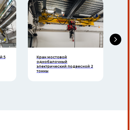
й 5
Кран мостовой
Кр
однобалочный
од
электрический подвесной 2
эл
тонны
то