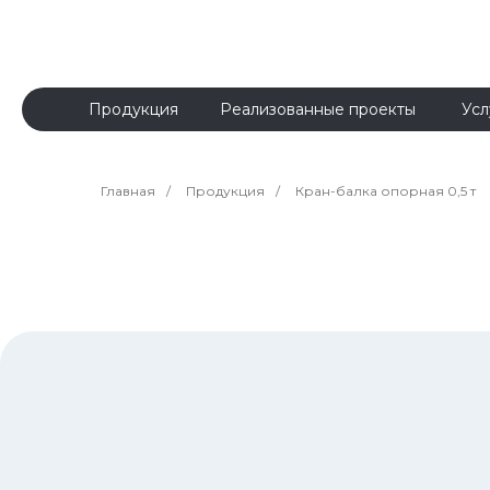
Продукция
Реализованные проекты
Усл
Главная
/
Продукция
/
Кран-балка опорная 0,5 т