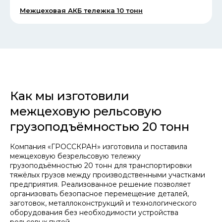
Межцеховая АКБ тележка 10 тонн
КОНТАКТЫ
Как мы изготовили
межцеховую рельсовую
грузоподъёмностью 20 тонн
КОМПАНИЯ
Компания «ГРОССКРАН» изготовила и поставила
О компании
межцеховую безрельсовую тележку
Реализованные проекты
УСЛУГИ
грузоподъёмностью 20 тонн для транспортировки
Услуги
Монтаж и ПНР
тяжёлых грузов между производственными участками
Статьи
Доставка
предприятия. Реализованное решение позволяет
Контакты
Шеф-монтаж
организовать безопасное перемещение деталей,
заготовок, металлоконструкций и технологического
Реквизиты
оборудования без необходимости устройства
в о