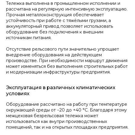
Тележка выполнена в промышленном исполнении и
рассчитана на регулярную интенсивную эксплуатацию.
Пермь, ул. Промышленная, 121а
Прочная металлоконструкция обеспечивает
Пн-Пт, 09:00 - 18:00
устойчивость при работе с тяжёлыми грузами, а
аккумуляторный привод позволяет использовать
ООО "Гросскран" 2016 - 2026
оборудование без подключения к внешним
источникам питания.
Отсутствие рельсового пути значительно упрощает
РАЗРАБОТКА САЙТА
<
/>
Kodigy
.
внедрение оборудования на действующем
производстве. При необходимости маршрут движения
может изменяться без выполнения строительных работ
и модернизации инфраструктуры предприятия.
Эксплуатация в различных климатических
условиях
Оборудование рассчитано на работу при температуре
окружающей среды от −20 до +40 °C. Благодаря этому
межцеховая безрельсовая тележка может
использоваться как внутри производственных
помещений, так и на открытых площадках предприятия.