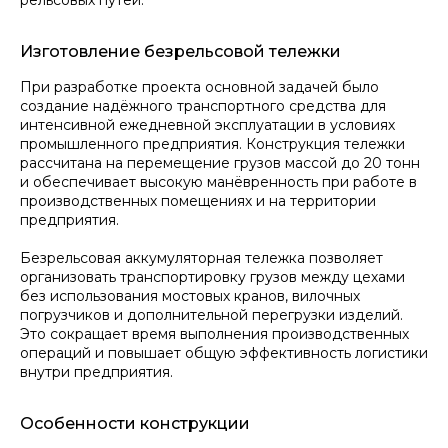
рельсовых путей.
Оставить заявку
Изготовление безрельсовой тележки
При разработке проекта основной задачей было
создание надёжного транспортного средства для
интенсивной ежедневной эксплуатации в условиях
промышленного предприятия. Конструкция тележки
рассчитана на перемещение грузов массой до 20 тонн
и обеспечивает высокую манёвренность при работе в
Производим краны и грузоподъёмное
оборудование в России
производственных помещениях и на территории
предприятия.
+7 (342) 207-23-68
info@grosskran.com
Безрельсовая аккумуляторная тележка позволяет
организовать транспортировку грузов между цехами
nvi@grosskran.com
без использования мостовых кранов, вилочных
погрузчиков и дополнительной перегрузки изделий.
ПРОДУКЦИЯ
Это сокращает время выполнения производственных
Мостовые краны
операций и повышает общую эффективность логистики
Козловые краны
внутри предприятия.
Консольные краны
Межцеховые тележки
Особенности конструкции
Всё оборудование