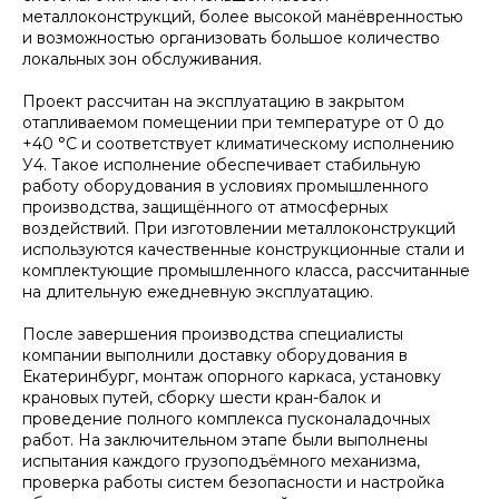
Козловые краны
металлоконструкций, более высокой манёвренностью
и возможностью организовать большое количество
Консольные краны
локальных зон обслуживания.
Межцеховые тележки
Всё оборудование
Проект рассчитан на эксплуатацию в закрытом
отапливаемом помещении при температуре от 0 до
+40 °C и соответствует климатическому исполнению
Пермь, ул. Промышленная, 121а
У4. Такое исполнение обеспечивает стабильную
Пн-Пт, 09:00 - 18:00
работу оборудования в условиях промышленного
производства, защищённого от атмосферных
ООО "Гросскран" 2016 - 2026
воздействий. При изготовлении металлоконструкций
используются качественные конструкционные стали и
комплектующие промышленного класса, рассчитанные
РАЗРАБОТКА САЙТА
на длительную ежедневную эксплуатацию.
<
/>
Kodigy
.
После завершения производства специалисты
компании выполнили доставку оборудования в
Екатеринбург, монтаж опорного каркаса, установку
крановых путей, сборку шести кран-балок и
проведение полного комплекса пусконаладочных
работ. На заключительном этапе были выполнены
испытания каждого грузоподъёмного механизма,
проверка работы систем безопасности и настройка