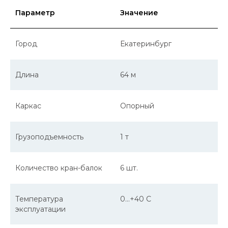
Параметр
Значение
Город
Екатеринбург
Длина
64 м
Каркас
Опорный
Грузоподъемность
1 т
Количество кран-балок
6 шт.
Оставить заявку
Температура
0...+40 C
эксплуатации
Оставьте свои данные и мы свяжемся
с вами в ближайшее время, чтобы