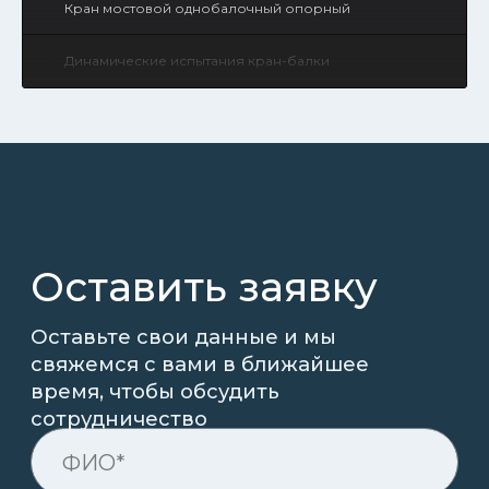
1
Кран мостовой однобалочный опорный
ПРОДУКЦИЯ
Мостовые краны
2
Динамические испытания кран-балки
Козловые краны
Консольные краны
Межцеховые тележки
Всё оборудование
Пермь, ул. Промышленная, 121а
Пн-Пт, 09:00 - 18:00
ООО "Гросскран" 2016 - 2026
РАЗРАБОТКА САЙТА
<
/>
Kodigy
.