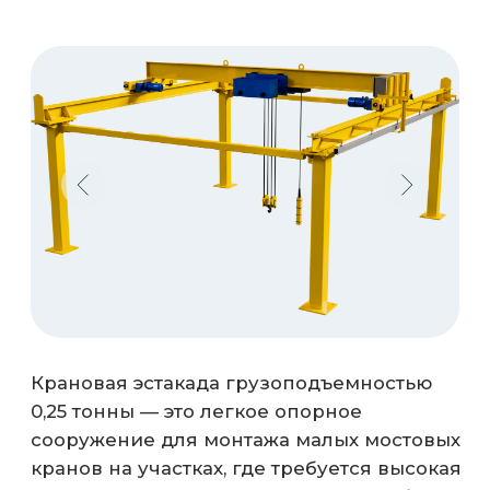
0,25 тонны — это легкое опорное
сооружение для монтажа малых мостовых
кранов на участках, где требуется высокая
точность позиционирования при работе с
компактными грузами. Конструкция
монтируется на собственные фундаменты
или встраивается в существующее здание,
освобождая полезную площадь пола от
опор. Эстакада незаменима на складах
запчастей и в инструментальных
кладовых.
0,25 тонн
0,5 тонн
1 тонн
2 тонн
3,2 тонн
12,5 тонн
8 тонн
5 тонн
6,3 тонн
10 тонн
16 тонн
20 тонн
Проектируем и производим типовые
и уникальные краны под ваши
объекты.