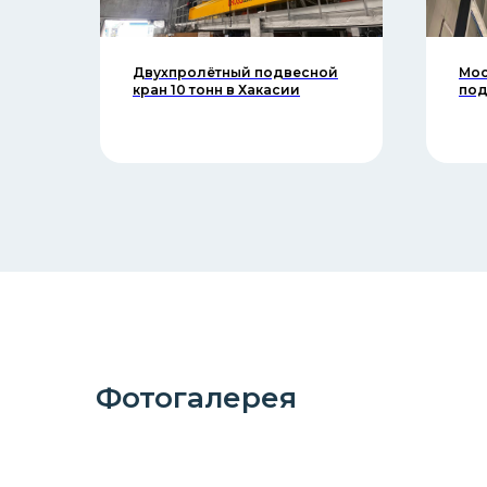
5
Двухпролётный подвесной
Мос
кран 10 тонн в Хакасии
под
Фотогалерея