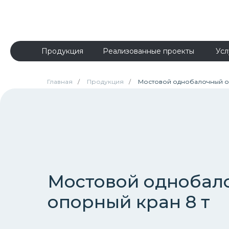
Продукция
Реализованные проекты
Усл
Главная
/
Продукция
/
Мостовой однобалочный о
Мостовой однобал
опорный кран 8 т