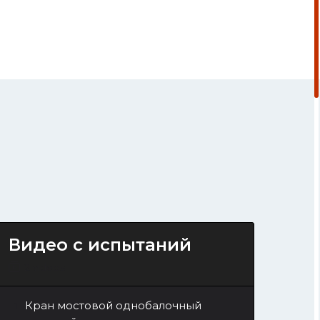
Видео с испытаний
2 videos
Кран мостовой однобалочный
1