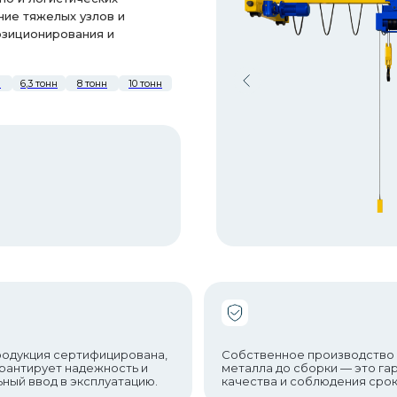
ие тяжелых узлов и
озиционирования и
н
6,3 тонн
8 тонн
10 тонн
И
родукция сертифицирована,
Собственное производство
арантирует надежность и
металла до сборки — это га
ьный ввод в эксплуатацию.
качества и соблюдения срок