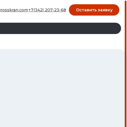
7-23-68
Оставить заявку
rosskran.com
+7(342) 207-23-68
ОСТАВИТЬ ЗАЯВКУ
kran.com
skran.com