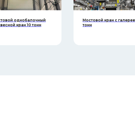
товой однобалочный
Мостовой кран с галерее
весной кран 10 тонн
тонн