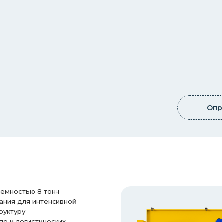
Опр
емностью 8 тонн
ания для интенсивной
руктуру
о и логистических