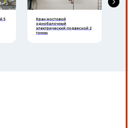
й 5
Кран мостовой
Кр
однобалочный
од
электрический подвесной 2
эл
тонны
то