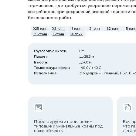
терминалов, где требуется уверенное перемещен
контейнеров при сохранении высокой точности п
безопасности работ.
0,25 тонн
0,5 тонн
1 тонн
2 тонн
3,2 тонн
5 тон
12,5 тонн
16 тонн
20 тонн
Грузоподъемность
8 т
Пролет
до 28,5 м
Высота
до 60 м
Температура среды
-40 С / +40 С
Исполнение
Общепромышленный, ПБИ, ВБ
Проектируем и производим
Вся п
типовые и уникальные краны под
что г
ваши объекты.
легал