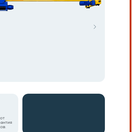
 от
рантия
ов.