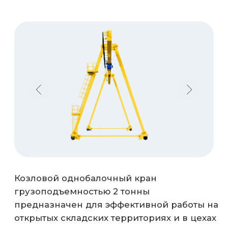
грузоподъемностью 2 тонны
предназначен для эффективной работы на
открытых складских территориях и в цехах
с легким режимом эксплуатации. Данная
модель широко применяется на
строительных площадках, базах
стройиндустрии и в логистических
центрах, где требуется надежное и
экономичное решение для перемещения
стандартных грузов.
1 тонн
2 тонн
3,2 тонн
5 тонн
6,3 тонн
12,5 тонн
8 тонн
10 тонн
16 тонн
20 тонн
Спроектировали и изготовили более
200 козловых кранов для открытых
площадок.