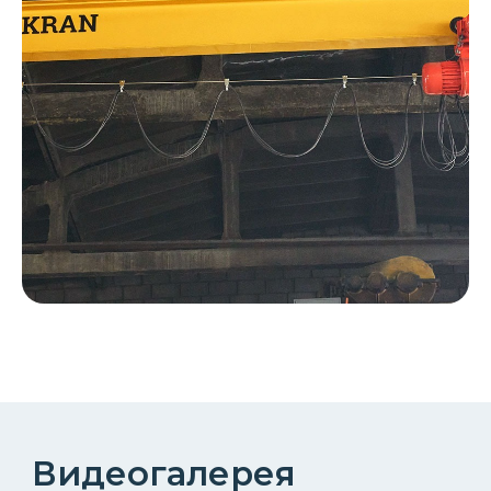
Описание козлового
однобалочного крана
2 тонны