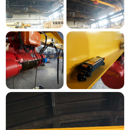
Оставить заявку
Оставьте свои данные и мы
свяжемся с вами в ближайшее
время, чтобы обсудить
сотрудничество
Я согласен на передачу и обработку
своих персональных данных согласно
Политики конфиденциальности
ОТПРАВИТЬ