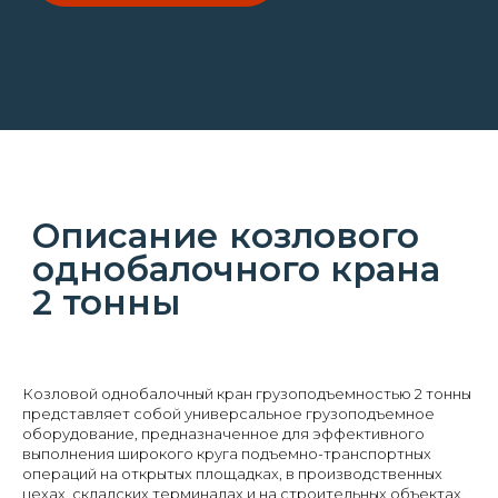
Межцеховые тележки
Всё оборудование
Пермь, ул. Промышленная, 121а
Пн-Пт, 09:00 - 18:00
ООО "Гросскран" 2016 - 2026
РАЗРАБОТКА САЙТА
<
/>
Kodigy
.
Козловой однобалочный кран грузоподъемностью 2 тонны
представляет собой универсальное грузоподъемное
оборудование, предназначенное для эффективного
выполнения широкого круга подъемно-транспортных
операций на открытых площадках, в производственных
цехах, складских терминалах и на строительных объектах.