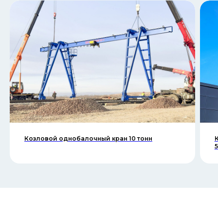
Козловой однобалочный кран 10 тонн
5